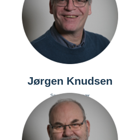
Jørgen Knudsen
Sømandsmissionær
Aarhus