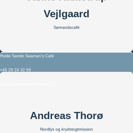
Vejlgaard
Sømandscafé
Hvide Sande Seaman's Café
+45 29 24 32 58
janne@somandsmissionen.dk
Andreas Thorø
Nordlys og krydstogtmission