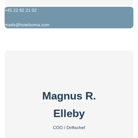
+45 22 82 21 02
mads@hotelsoma.com
Magnus R.
Elleby
COO / Driftschef