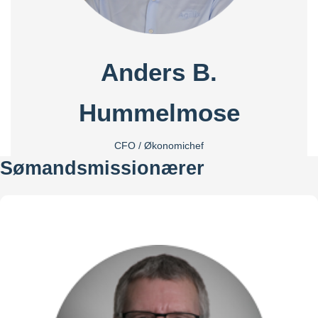
Anders B.
Hummelmose
CFO / Økonomichef
Sømandsmissionærer
+45 40 33 99 57
ah@somandsmissionen.dk