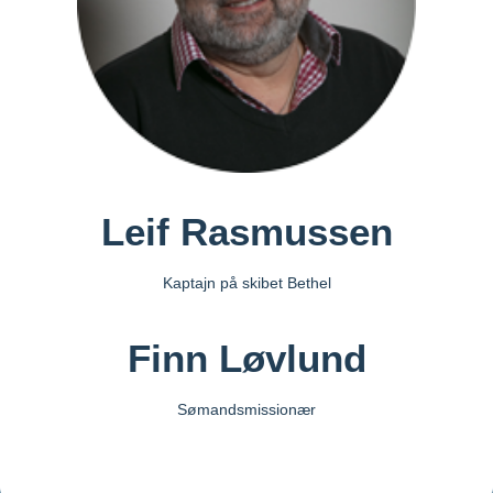
+45 28 65 52 77
jbk@somandsmissionen.dk
Leif Rasmussen
Kaptajn på skibet Bethel
Finn Løvlund
Frederikshavn, Skagen, Hirtshals
Sømandsmissionær
+45 20 29 37 38
lr@somandsmissionen.dk