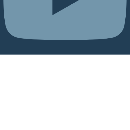
Kom med til Årsmødet
2026
Vi glæder os til at byde jer alle velkommen – unge og ældre, nye
ansigter og velkendte venner – som har interesse for vores arbejde.
4. september 2026
17:00 - 20:30
Christianskirken, Frederikshaldsgade 15, 8200 Aarhus