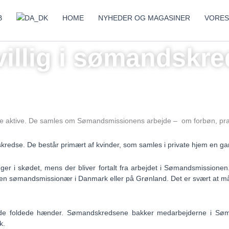
HOME
NYHEDER OG MAGASINER
VORES
villig i sømandskr
ere aktive. De samles om Sømandsmissionens arbejde – om forbøn, prak
dskredse. De består primært af kvinder, som samles i private hjem en
er i skødet, mens der bliver fortalt fra arbejdet i Sømandsmissionen.
olk af en sømandsmissionær i Danmark eller på Grønland. Det er svært at
e foldede hænder. Sømandskredsene bakker medarbejderne i Søman
lk.