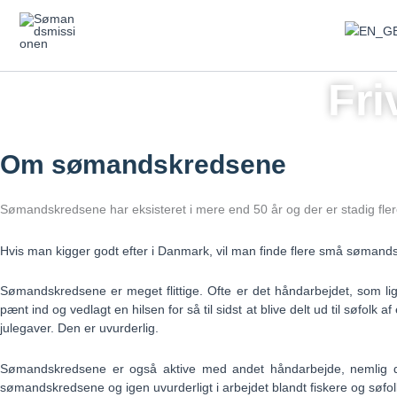
Gå
til
indholdet
Fri
Om sømandskredsene
Sømandskredsene har eksisteret i mere end 50 år og der er stadig fl
Hvis man kigger godt efter i Danmark, vil man finde flere små søman
Sømandskredsene er meget flittige. Ofte er det håndarbejdet, som ligg
pænt ind og vedlagt en hilsen for så til sidst at blive delt ud til søf
julegaver. Den er uvurderlig.
Sømandskredsene er også aktive med andet håndarbejde, nemlig d
sømandskredsene og igen uvurderligt i arbejdet blandt fiskere og søfo