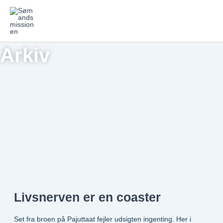
Gå
til
indholdet
Arkiv
Livsnerven er en coaster
Set fra broen på Pajuttaat fejler udsigten ingenting. Her i