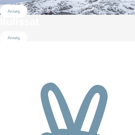
Ansøg
Ilulissat
Ansøg
WHAT CAN I EXPECT FROM
Greenland