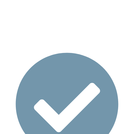
Her kan du udvikle dig personligt og fagligt på en tryg
og kristen arbejdsplads.
Alle SØMA hoteller tilbyder et arbejdsplads, hvor du
kommer tæt på både dine danske, grønlandske og
internationale kolleger.