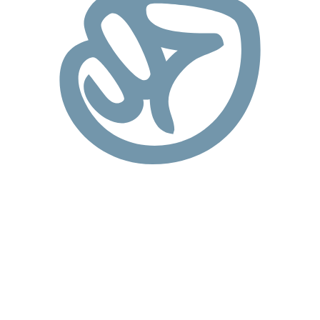
YOUR ARCTIC ADVENTURE
Amazing nature experiences await you.
I din fritid kan du vandre i uberørte landskaber, opleve
vilde frostgrader, nordlys, midnatssol, fiskeri og skiløb
er blot nogle af de muligheder, den arktiske natur byder
på i løbet af året.