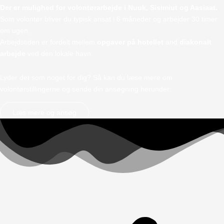
Der er mulighed for volontørarbejde i Nuuk, Sisimiut og Aasiaat.
Som volontør bliver du typisk ansat i 6 måneder og arbejder 30 timer
om ugen.
Arbejdstiden er fordelt mellem
opgaver på hotellet
and
diakonalt
arbejde
ved den lokale havn.
Lyder det som noget for dig? Så kan du læse mere om
volontørstillingerne og sende din ansøgning herunder:
Læs mere og ansøg