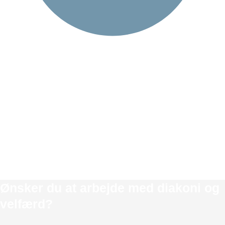
RELEVANT
ARBEJDSERFARING
Få relevant arbejdserfaring fra hotelbranchen i
Grønland. Har du efter din ansættelse lyst til at
fortsætte i Grønland, kan du søge om at blive ansat
som Junior Manager.
Ønsker du at arbejde med diakoni og
velfærd?