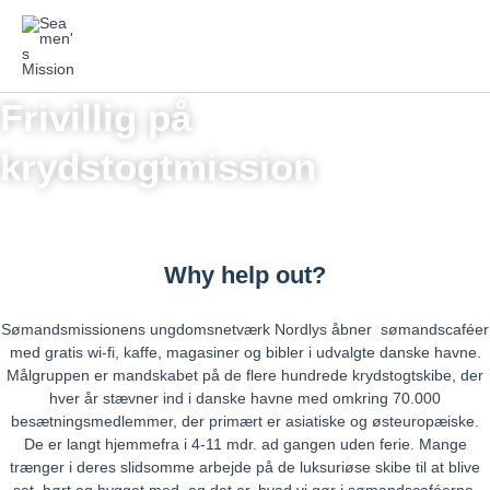
Skip
to
content
Frivillig på
krydstogtmission
Why help out?
Sømandsmissionens ungdomsnetværk Nordlys åbner sømandscaféer
med gratis wi-fi, kaffe, magasiner og bibler i udvalgte danske havne.
Målgruppen er mandskabet på de flere hundrede krydstogtskibe, der
hver år stævner ind i danske havne med omkring 70.000
besætningsmedlemmer, der primært er asiatiske og østeuropæiske.
De er langt hjemmefra i 4-11 mdr. ad gangen uden ferie. Mange
trænger i deres slidsomme arbejde på de luksuriøse skibe til at blive