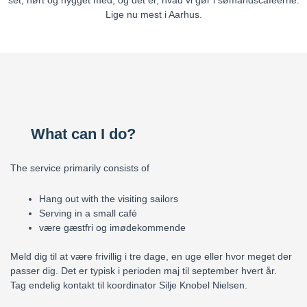
set, hørt og hygget med, og det er, hvad vi gør i sømandscaféerne.
Lige nu mest i Aarhus.
What can I do?
The service primarily consists of
Hang out with the visiting sailors
Serving in a small café
være gæstfri og imødekommende
Meld dig til at være frivillig i tre dage, en uge eller hvor meget der
passer dig. Det er typisk i perioden maj til september hvert år.
Tag endelig kontakt til koordinator Silje Knobel Nielsen.