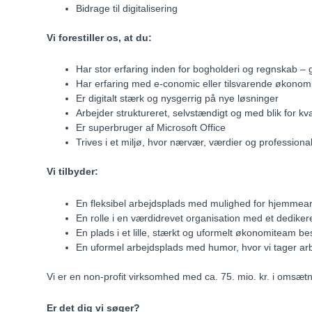
Bidrage til digitalisering
Vi forestiller os, at du:
Har stor erfaring inden for bogholderi og regnskab – g
Har erfaring med e-conomic eller tilsvarende økono
Er digitalt stærk og nysgerrig på nye løsninger
Arbejder struktureret, selvstændigt og med blik for kval
Er superbruger af Microsoft Office
Trives i et miljø, hvor nærvær, værdier og profession
Vi tilbyder:
En fleksibel arbejdsplads med mulighed for hjemmea
En rolle i en værdidrevet organisation med et dediker
En plads i et lille, stærkt og uformelt økonomiteam 
En uformel arbejdsplads med humor, hvor vi tager arbe
Vi er en non-profit virksomhed med ca. 75. mio. kr. i omsætn
Er det dig vi søger?