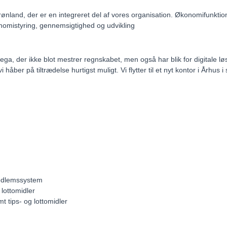
Grønland, der er en integreret del af vores organisation. Økonomifun
onomistyring, gennemsigtighed og udvikling
 kollega, der ikke blot mestrer regnskabet, men også har blik for digitale
ber på tiltrædelse hurtigst muligt. Vi flytter til et nyt kontor i Århus 
medlemssystem
lottomidler
 tips- og lottomidler