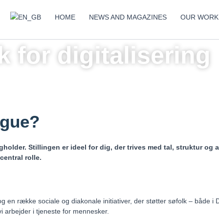
HOME
NEWS AND MAGAZINES
OUR WORK
 for digitalisering
ague?
er. Stillingen er ideel for dig, der trives med tal, struktur og 
entral rolle.
 række sociale og diakonale initiativer, der støtter søfolk – både i 
vi arbejder i tjeneste for mennesker.