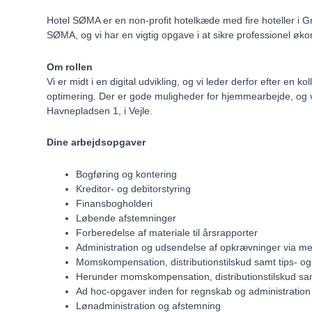
Hotel SØMA er en non-profit hotelkæde med fire hoteller i 
SØMA, og vi har en vigtig opgave i at sikre professionel øk
Om rollen
Vi er midt i en digital udvikling, og vi leder derfor efter en
optimering. Der er gode muligheder for hjemmearbejde, og vi hå
Havnepladsen 1, i Vejle.
Dine arbejdsopgaver
Bogføring og kontering
Kreditor- og debitorstyring
Finansbogholderi
Løbende afstemninger
Forberedelse af materiale til årsrapporter
Administration og udsendelse af opkrævninger via 
Momskompensation, distributionstilskud samt tips- og 
Herunder momskompensation, distributionstilskud samt
Ad hoc-opgaver inden for regnskab og administration
Lønadministration og afstemning