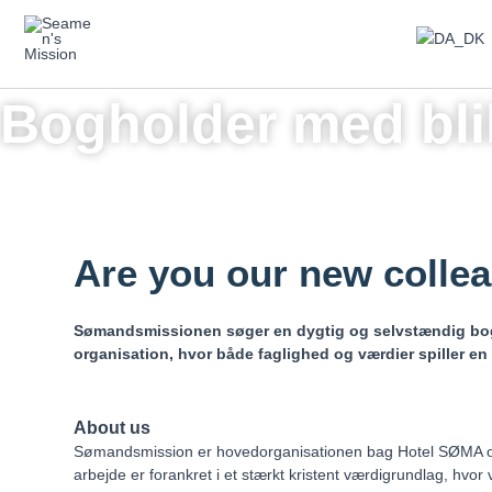
Skip
to
content
Bogholder med blik
Are you our new colle
Sømandsmissionen søger en dygtig og selvstændig boghold
organisation, hvor både faglighed og værdier spiller en c
About us
Sømandsmission er hovedorganisationen bag Hotel SØMA og en
arbejde er forankret i et stærkt kristent værdigrundlag, hvor 