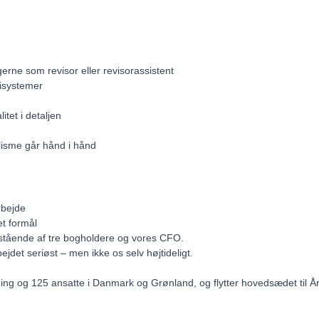
erne som revisor eller revisorassistent
misystemer
itet i detaljen
alisme går hånd i hånd
rbejde
et formål
bestående af tre bogholdere og vores CFO.
jdet seriøst – men ikke os selv højtideligt.
ing og 125 ansatte i Danmark og Grønland, og flytter hovedsædet til År