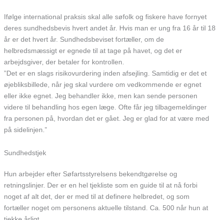
Ifølge international praksis skal alle søfolk og fiskere have fornyet
deres sundhedsbevis hvert andet år. Hvis man er ung fra 16 år til 18
år er det hvert år. Sundhedsbeviset fortæller, om de
helbredsmæssigt er egnede til at tage på havet, og det er
arbejdsgiver, der betaler for kontrollen.
”Det er en slags risikovurdering inden afsejling. Samtidig er det et
øjebliksbillede, når jeg skal vurdere om vedkommende er egnet
eller ikke egnet. Jeg behandler ikke, men kan sende personen
videre til behandling hos egen læge. Ofte får jeg tilbagemeldinger
fra personen på, hvordan det er gået. Jeg er glad for at være med
på sidelinjen.”
Sundhedstjek
Hun arbejder efter Søfartsstyrelsens bekendtgørelse og
retningslinjer. Der er en hel tjekliste som en guide til at nå forbi
noget af alt det, der er med til at definere helbredet, og som
fortæller noget om personens aktuelle tilstand. Ca. 500 når hun at
tjekke årligt.