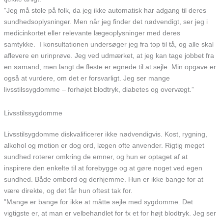
”Jeg må stole på folk, da jeg ikke automatisk har adgang til deres
sundhedsoplysninger. Men når jeg finder det nødvendigt, ser jeg i
medicinkortet eller relevante lægeoplysninger med deres
samtykke. I konsultationen undersøger jeg fra top til tå, og alle skal
aflevere en urinprøve. Jeg ved udmærket, at jeg kan tage jobbet fra
en sømand, men langt de fleste er egnede til at sejle. Min opgave er
også at vurdere, om det er forsvarligt. Jeg ser mange
livsstilssygdomme – forhøjet blodtryk, diabetes og overvægt.”
Livsstilssygdomme
Livsstilsygdomme diskvalificerer ikke nødvendigvis. Kost, rygning,
alkohol og motion er dog ord, lægen ofte anvender. Rigtig meget
sundhed roterer omkring de emner, og hun er optaget af at
inspirere den enkelte til at forebygge og at gøre noget ved egen
sundhed. Både ombord og derhjemme. Hun er ikke bange for at
være direkte, og det får hun oftest tak for.
”Mange er bange for ikke at måtte sejle med sygdomme. Det
vigtigste er, at man er velbehandlet for fx et for højt blodtryk. Jeg ser